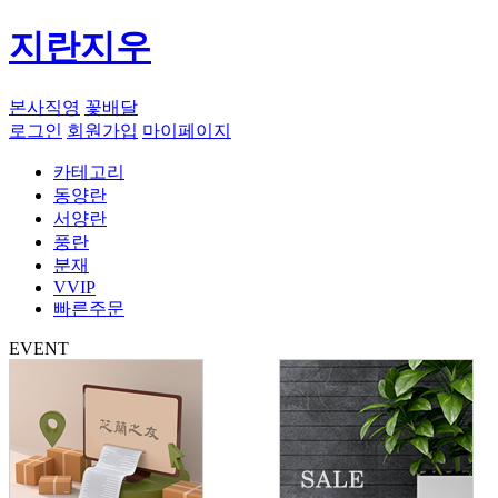
지란지우
본사직영
꽃배달
로그인
회원가입
마이페이지
카테고리
동양란
서양란
풍란
분재
VVIP
빠른주문
EVENT