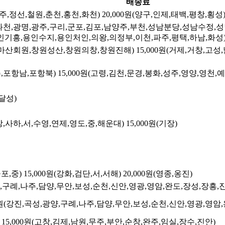
배송료
원주,정선,철원,춘천,홍천,화천)
20,000원(양구,인제,태백,평창,횡성
천,광명,광주,구리,군포,김포,남양주,부천,성남분당,성남수정,
기흥,용인수지,용인처인,의왕,의정부,이천,파주,평택,하남,화성
마산회원,창원성산,창원의창,창원진해)
15,000원(거제,거창,고
,포항남,포항북)
15,000원(고령,김천,문경,봉화,성주,영양,영천,
(달성)
,사하,서,수영,연제,영도,중,해운대)
15,000원(기장)
포,중)
15,000원(강화,검단,서,서해)
20,000원(영종,옹진)
광양,구례,나주,담양,무안,보성,순천,신안,영광,영암,완도,장성,장흥,
00원(강진,곡성,광양,구례,나주,담양,무안,보성,순천,신안,영광,영암
15,000원(고창,김제,남원,무주,부안,순창,완주,임실,장수,진안)