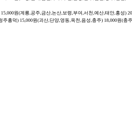
15,000원(계룡,공주,금산,논산,보령,부여,서천,예산,태안,홍성)
2
청주흥덕)
15,000원(괴산,단양,영동,옥천,음성,충주)
18,000원(충