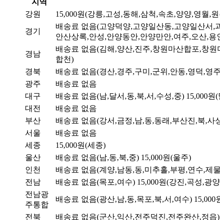
지역
강원
15,000원(강릉,고성,동해,삼척,속초,양양,영월,
배송료 없음(고양덕양,고양일산동,고양일산서,과
경기
안산상록,안성,안양동안,안양만안,여주,오산,용인
배송료 없음(김해,양산,진주,창원마산합포,창원
경남
합천)
경북
배송료 없음(경산,경주,구미,군위,안동,영덕,영주
광주
배송료 없음
대구
배송료 없음(남,달서,동,북,서,수성,중)
15,000원
대전
배송료 없음
부산
배송료 없음(강서,금정,남,동,동래,부산진,북,사상
서울
배송료 없음
세종
15,000원(세종)
울산
배송료 없음(남,동,북,중)
15,000원(울주)
인천
배송료 없음(계양,남동,동,미추홀,부평,연수,제물
전남
배송료 없음(목포,여수)
15,000원(강진,곡성,
전남광
배송료 없음(광산,남,동,목포,북,서,여수)
15,0
주통합
전북
배송료 없음(군산,익산,전주덕진,전주완산,정읍)