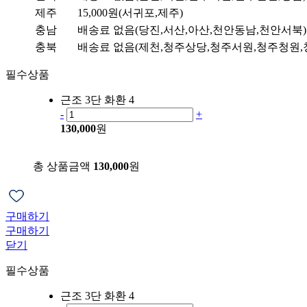
제주
15,000원(서귀포,제주)
충남
배송료 없음(당진,서산,아산,천안동남,천안서북)
충북
배송료 없음(제천,청주상당,청주서원,청주청원,
필수상품
근조 3단 화환 4
-
+
130,000
원
총 상품금액
130,000
원
구매하기
구매하기
닫기
필수상품
근조 3단 화환 4