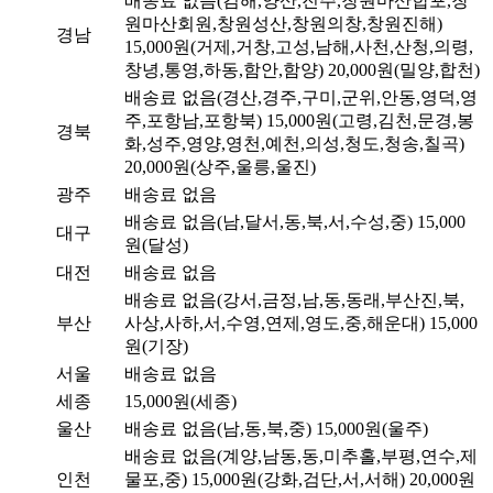
배송료 없음(김해,양산,진주,창원마산합포,창
원마산회원,창원성산,창원의창,창원진해)
경남
15,000원(거제,거창,고성,남해,사천,산청,의령,
창녕,통영,하동,함안,함양)
20,000원(밀양,합천)
배송료 없음(경산,경주,구미,군위,안동,영덕,영
주,포항남,포항북)
15,000원(고령,김천,문경,봉
경북
화,성주,영양,영천,예천,의성,청도,청송,칠곡)
20,000원(상주,울릉,울진)
광주
배송료 없음
배송료 없음(남,달서,동,북,서,수성,중)
15,000
대구
원(달성)
대전
배송료 없음
배송료 없음(강서,금정,남,동,동래,부산진,북,
부산
사상,사하,서,수영,연제,영도,중,해운대)
15,000
원(기장)
서울
배송료 없음
세종
15,000원(세종)
울산
배송료 없음(남,동,북,중)
15,000원(울주)
배송료 없음(계양,남동,동,미추홀,부평,연수,제
인천
물포,중)
15,000원(강화,검단,서,서해)
20,000원