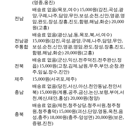
(영종,옹진)
배송료 없음(목포,여수)
15,000원(강진,곡성,광
양,구례,나주,담양,무안,보성,순천,신안,영광,영
전남
암,완도,장성,장흥,진도,함평,해남,화순)
20,000
원(고흥)
배송료 없음(광산,남,동,목포,북,서,여수)
전남광
15,000원(강진,곡성,광양,구례,나주,담양,무안,
주통합
보성,순천,신안,영광,영암,완도,장성,장흥,진도,
함평,해남,화순)
20,000원(고흥)
배송료 없음(군산,익산,전주덕진,전주완산,정
전북
읍)
15,000원(고창,김제,남원,무주,부안,순창,완
주,임실,장수,진안)
제주
15,000원(서귀포,제주)
배송료 없음(당진,서산,아산,천안동남,천안서
충남
북)
15,000원(계룡,공주,금산,논산,보령,부여,서
천,예산,태안,홍성)
20,000원(청양)
배송료 없음(제천,청주상당,청주서원,청주청
원,청주흥덕)
15,000원(괴산,단양,영동,옥천,음
충북
성,충주)
18,000원(충주-앙성면)
20,000원(보은,
증평,진천)