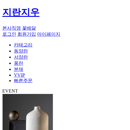
지란지우
본사직영
꽃배달
로그인
회원가입
마이페이지
카테고리
동양란
서양란
풍란
분재
VVIP
빠른주문
EVENT