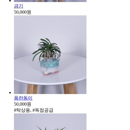
금기
50,000원
풍란동이
50,000원
#탁상용, #독점공급