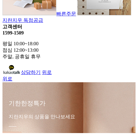
빠른주문
지란지우 독점공급
고객센터
1599-1509
평일 10:00~18:00
점심 12:00~13:00
주말, 공휴일 휴무
상담하기
위로
위로
기한한정특가
지란지우의 상품을 만나보세요