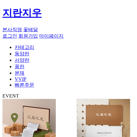
지란지우
본사직영
꽃배달
로그인
회원가입
마이페이지
카테고리
동양란
서양란
풍란
분재
VVIP
빠른주문
EVENT