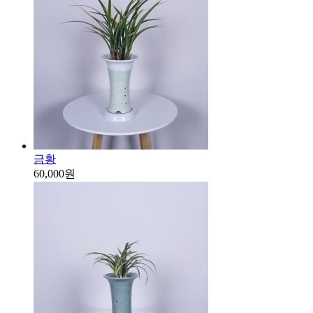
금황
60,000원