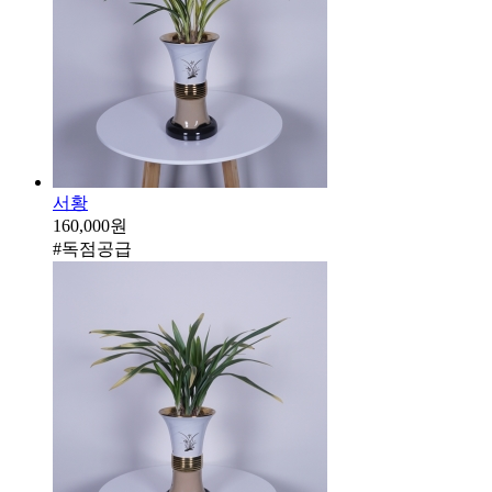
서황
160,000원
#독점공급