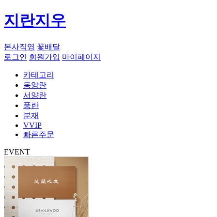
지란지우
본사직영
꽃배달
로그인
회원가입
마이페이지
카테고리
동양란
서양란
풍란
분재
VVIP
빠른주문
EVENT