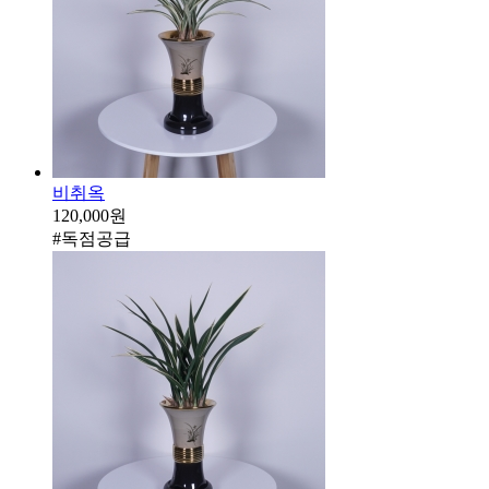
비취옥
120,000원
#독점공급