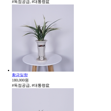
#독점공급, #대통령盆
황금일향
180,000원
#독점공급, #대통령盆