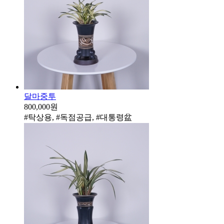
달마중투
800,000원
#탁상용, #독점공급, #대통령盆