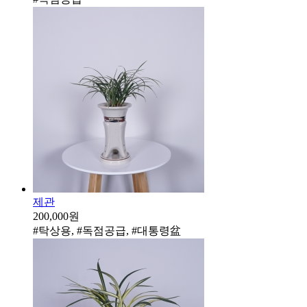
제관
200,000원
#탁상용, #독점공급, #대통령盆